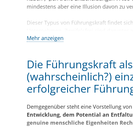
mindestens aber eine Illusion davon zu ve
Dieser Typus von Führungskraft findet sic
Unternehmen. Zweifelsfrei sind darunter 
Mehr anzeigen
Autorität und professioneller Führungsfähi
ohne diese Eigenschaft und v.a. auch ohne 
Attributen und Eigenheiten, die Mitarbeite
Die Führungskraft als
noch öfter zur Krankheit, zur inneren Künd
Selbstredend, dass diese (und andere) F
(wahrscheinlich?) ei
statt sie in ihrer Entwicklung zu fördern.
erfolgreicher Führun
Demgegenüber steht eine Vorstellung vo
Entwicklung, dem Potential an Entfalt
genuine menschliche Eigenheiten Rech